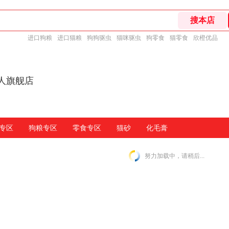
进口狗粮
进口猫粮
狗狗驱虫
猫咪驱虫
狗零食
猫零食
欣橙优品
主人旗舰店
专区
狗粮专区
零食专区
猫砂
化毛膏
努力加载中，请稍后...