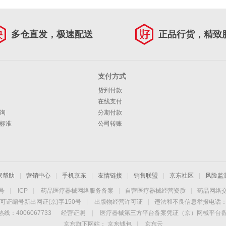
多仓直发，极速配送
正品行货，精致
支付方式
货到付款
在线支付
询
分期付款
标准
公司转账
家帮助
|
营销中心
|
手机京东
|
友情链接
|
销售联盟
|
京东社区
|
风险监
4号
|
ICP
|
药品医疗器械网络服务备案
|
自营医疗器械经营资质
|
药品网络
可证编号新出网证(京)字150号
|
出版物经营许可证
|
违法和不良信息举报电话：40
线：4006067733
经营证照
|
医疗器械第三方平台备案凭证（京）网械平台备字（
京东旗下网站：
京东钱包
|
京东云