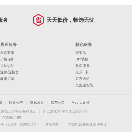
服务
天天低价，畅选无忧
售后服务
特色服务
售后政策
夺宝岛
价格保护
DIY装机
退款说明
延保服务
返修/退换货
京东E卡
取消订单
京东通信
京鱼座智能
测
|
质量公告
|
隐私政策
|
京东公益
|
Media & IR
交易第三方平台备案凭证
|
新出发京零 字第大120007号
06561155
2023）第00013号
|
营业执照
|
增值电信业务经营许可证