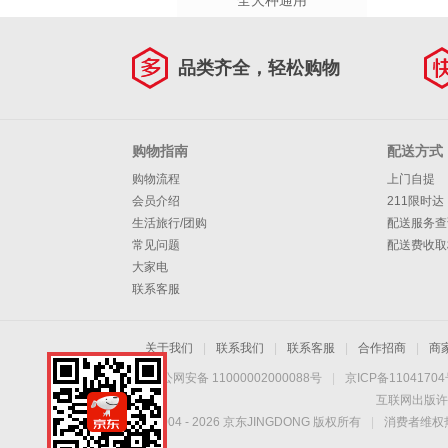
全犬种通用
品类齐全，轻松购物
购物指南
配送方式
购物流程
上门自提
会员介绍
211限时达
生活旅行/团购
配送服务查
常见问题
配送费收取
大家电
联系客服
关于我们
|
联系我们
|
联系客服
|
合作招商
|
商
京公网安备 11000002000088号
|
京ICP备1104170
互联网出版许
Copyright © 2004 -
2026
京东JINGDONG 版权所有
|
消费者维权热